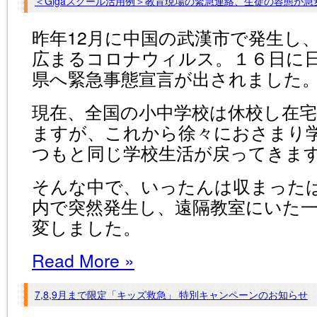
＜Gigaスクール活用例＞教育現場の緊急連絡、生徒の容態が
昨年12月に中国の武漢市で発生し
広まるコロナウィルス。１６日に
県へ緊急事態宣言が出されました
現在、全国の小中学校は休校し在
ますが、これから徐々におさまり
つもと同じ学校生活が戻ってきま
そんな中で、いったんは収まった
内で突然発生し、遠隔教室にいた
変しました。
Read More
»
7,8,9月まで限定「キッズ救急」 特別キャンペーンのお知らせ