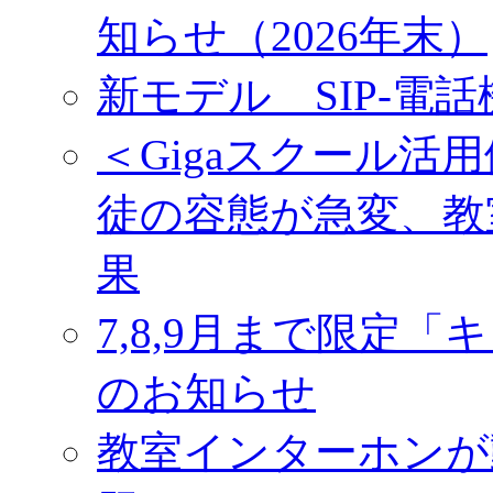
知らせ（2026年末）
新モデル SIP‐電話
＜Gigaスクール活
徒の容態が急変、教
果
7,8,9月まで限定
のお知らせ
教室インターホンが