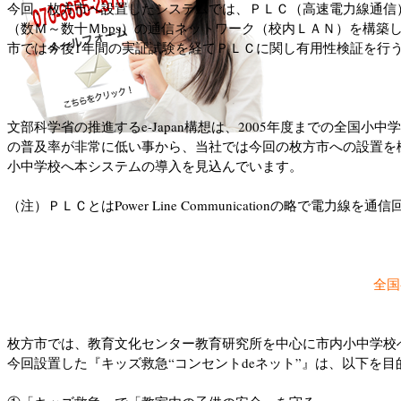
今回、枚方市へ設置したシステムでは、ＰＬＣ（高速電力線通信
（数Ｍ～数十Ｍbps）の通信ネットワーク（校内ＬＡＮ）を構
市では今後1年間の実証試験を経てＰＬＣに関し有用性検証を行
文部科学省の推進するe-Japan構想は、2005年度までの全国小
の普及率が非常に低い事から、当社では今回の枚方市への設置を機
小中学校へ本システムの導入を見込んでいます。
（注）ＰＬＣとはPower Line Communicationの略で
全国
枚方市では、教育文化センター教育研究所を中心に市内小中学校
今回設置した『キッズ救急“コンセントdeネット”』は、以下を