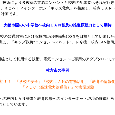
）技術により各教室の電源コンセントと校内の配電盤へそれぞれ専
築し、そこへＩＰインターホン「キッズ救急」を接続し、校内ＬＡＮ
う計画です。
大都市圏の小中学校へ校内ＬＡＮ普及の推進原動力として期待
中学校の普通教室における校内LAN整備率100％を目標としていましたが
に、『キッズ救急“コンセントdeネット”』を今後、校内LAN整
電力線を通信回線として利用する技術。電気コンセントに専用のアダプタPL
枚方市の事例
初！！ 「学校の安全」「校内ＬＡＮの有効活用」「教育の情報
『ＰＬＣ（高速電力線通信）』で実証試験
への校内ＬＡＮ整備と教育現場へのインターネット環境の推進計画
目的としています。