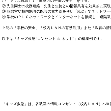
①「キッズ救急」で「教室内の子供の安全」を守る。
② 先生同士の校務連絡、先生と生徒との情報共有を効果的に実現
③ 各教室や校内施設の既設の電力線を使い「PLC」でネットワ
④ 学校のＰＬＣネットワークとインターネットを接続し、遠隔
上記の「学校の安全」「校内ＬＡＮの有効活用」また「教育の情
以下は「キッズ救急“コンセント de ネット”」の構築例です。
「キッズ救急」は、各教室の情報コンセント（校内ＬＡＮ）へ当