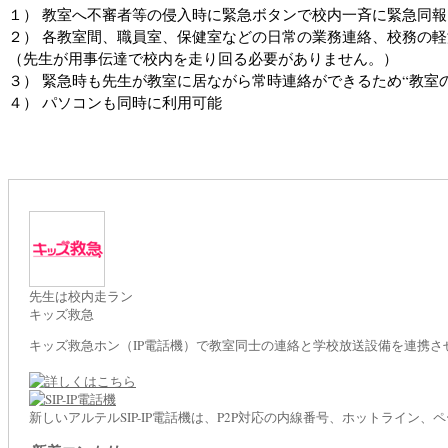
１） 教室へ不審者等の侵入時に緊急ボタンで校内一斉に緊急同報
２） 各教室間、職員室、保健室などの日常の業務連絡、校務の
（先生が用事伝達で校内を走り回る必要がありません。）
３） 緊急時も先生が教室に居ながら常時連絡ができるため“教室
４） パソコンも同時に利用可能
先生は校内走ラン
キッズ救急
キッズ救急ホン（IP電話機）で教室同士の連絡と学校放送設備を連携
新しいアルテルSIP-IP電話機は、P2P対応の内線番号、ホットライン