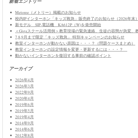
新着エントリー
Metoree（メトリー）掲載のお知らせ
校内IPインターホン「キッズ救急」販売終了のお知らせ（2026年末
新モデル SIP‐電話機 KA612P（W)を発売開始
＜Gigaスクール活用例＞教育現場の緊急連絡、生徒の容態が急変、
7,8,9月まで限定「キッズ救急」 特別キャンペーンのお知らせ
教室インターホンが動かない原因は・・・？（問題ケースまとめ）
教室インターホンの設定情報を変更・更新するには・・・？
動かないインターホンを復旧する事前の確認ポイント
アーカイブ
2026年4月
2026年3月
2022年9月
2020年4月
2019年6月
2019年5月
2019年4月
2014年9月
2014年6月
2012年8月