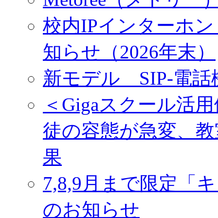
校内IPインターホ
知らせ（2026年末）
新モデル SIP‐電話
＜Gigaスクール活
徒の容態が急変、教
果
7,8,9月まで限定
のお知らせ