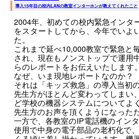
導入15年目の校内LANの教室インターホンが教えてくれたこと
2004年、初めての校内緊急イン
をスタートしてから、今年でいよい
た。
これまで延べ10,000教室で緊急
され、現在もノンストップで運用
らのレポートをお伝えいたします
なぜ、いま現地レポートなのか？
それは「キッズ救急」の導入当初
先生方がほとんど変わってしまい、
ど学校の機器システムについてよ
先生方のお声を頂くようになった
一方で、各教室のIP電話機のイン
使用で中身の電子部品の老朽化で
くる頃に差し掛かっています。機