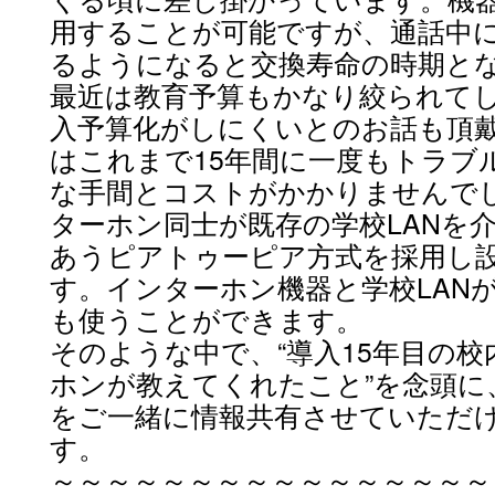
用することが可能ですが、通話中に
るようになると交換寿命の時期と
最近は教育予算もかなり絞られて
入予算化がしにくいとのお話も頂
はこれまで15年間に一度もトラブ
な手間とコストがかかりませんで
ターホン同士が既存の学校LANを
あうピアトゥーピア方式を採用し
す。インターホン機器と学校LAN
も使うことができます。
そのような中で、“導入15年目の校
ホンが教えてくれたこと”を念頭に
をご一緒に情報共有させていただ
す。
～～～～～～～～～～～～～～～～