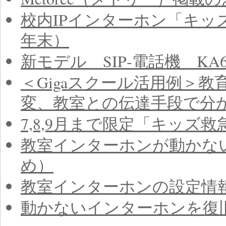
校内IPインターホン「キッ
年末）
新モデル SIP‐電話機 KA
＜Gigaスクール活用例＞
変、教室との伝達手段で分
7,8,9月まで限定「キッズ
教室インターホンが動かな
め）
教室インターホンの設定情
動かないインターホンを復