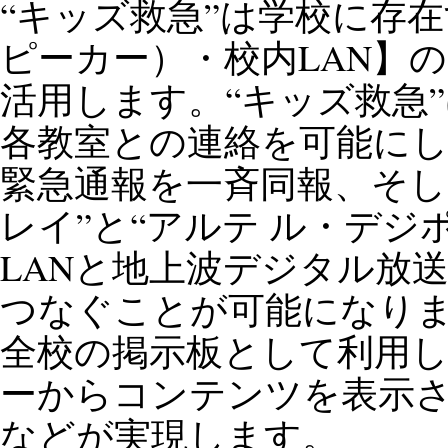
“キッズ救急”は学校に存
ピーカー）・校内LAN】
活用します。“キッズ救急”
各教室との連絡を可能に
緊急通報を一斉同報、そし
レイ”と“アルテ ル・デジ
LANと地上波デジタル放
つなぐことが可能になり
全校の掲示板として利用
ーからコンテンツを表示
などが実現します。