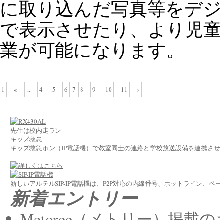
に取り込んだ写真等をデ
で表示させたり、より児童
業が可能になります。
1
«
...
4
5
6
7
8
9
10
11
»
先生は校内走ラン
キッズ救急
キッズ救急ホン（IP電話機）で教室同士の連絡と学校放送設備を連携さ
新しいアルテルSIP-IP電話機は、P2P対応の内線番号、ホットライン
新着エントリー
Metoree（メトリー）掲載